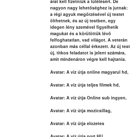
árat kell fizetniük a túlélésért. De 
nagyon nagy lehetőséghez is jutnak: 
a régi agyuk megőrzésével új testet 
ölthetnek, és az új testben, egy 
idegen lény szemével figyelhetik 
magukat és a körülöttük lévő 
felfoghatatlan, vad világot. A veterán 
azonban más céllal érkezett. Az új test 
új, titkos feladatot is jelent számára, 
amit mindenáron végre kell hajtania.
Avatar: A víz útja online magyarul hd,
Avatar: A víz útja teljes filmek hd,
Avatar: A víz útja Online sub ingyen,
Avatar: A víz útja mozicsillag,
Avatar: A víz útja elozetes
Avatar: A víz útja port HU