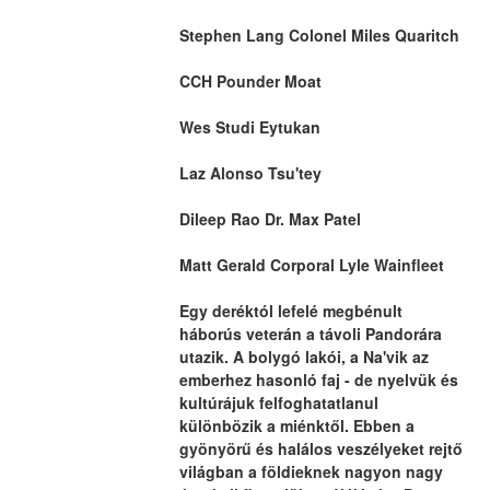
Stephen Lang Colonel Miles Quaritch
CCH Pounder Moat
Wes Studi Eytukan
Laz Alonso Tsu'tey
Dileep Rao Dr. Max Patel
Matt Gerald Corporal Lyle Wainfleet
Egy deréktól lefelé megbénult 
háborús veterán a távoli Pandorára 
utazik. A bolygó lakói, a Na'vik az 
emberhez hasonló faj - de nyelvük és 
kultúrájuk felfoghatatlanul 
különbözik a miénktől. Ebben a 
gyönyörű és halálos veszélyeket rejtő 
világban a földieknek nagyon nagy 