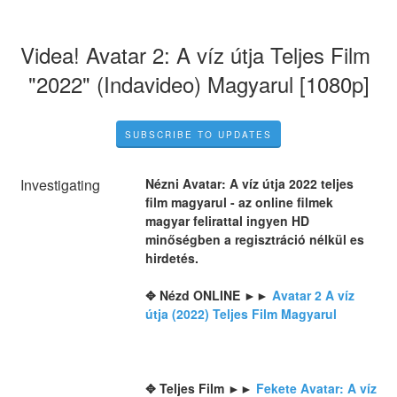
Videa! Avatar 2: A víz útja Teljes Film 
"2022" (Indavideo) Magyarul [1080p]
SUBSCRIBE TO UPDATES
Investigating
Nézni Avatar: A víz útja 2022 teljes 
film magyarul - az online filmek 
magyar felirattal ingyen HD 
minőségben a regisztráció nélkül es 
hirdetés.
✥ Nézd ONLINE ►► 
Avatar 2 A víz 
útja (2022) Teljes Film Magyarul
✥ Teljes Film ►► 
Fekete Avatar: A víz 